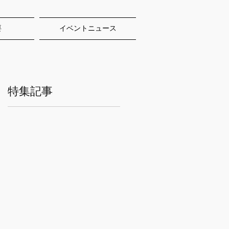
要
イベントニュース
特集記事
や
も
音
よ