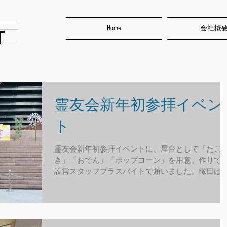
Home
会社概
T
霊友会新年初参拝イベン
ト
霊友会新年初参拝イベントに、屋台として「たこ
き」「おでん」「ポップコーン」を用意。作りて
設営スタッフプラスバイトで賄いました。縁日は
「ストラックアウト」「しゃてき」「輪投げ」 
響照明も準備して、舞台には、「まりんか」「ま
え」「トランペットヒーローズ」に出演してもら
い...