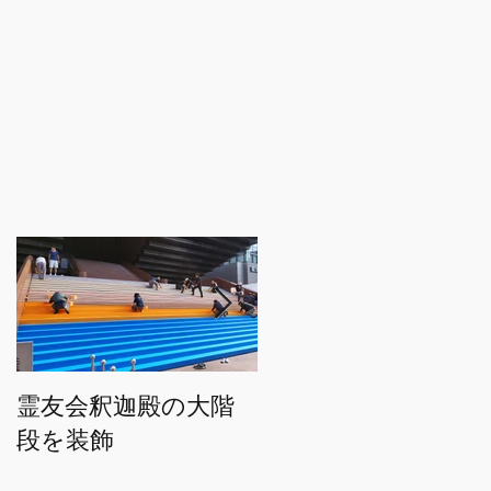
当
台
が
か
を
霊友会釈迦殿の大階
HWEのオリジナルト
段を装飾
トバッグを２万枚製
作