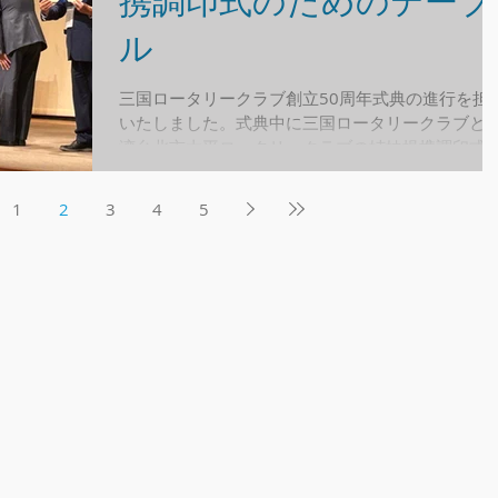
携調印式のためのテーブ
ル
三国ロータリークラブ創立50周年式典の進行を担
いたしました。式典中に三国ロータリークラブと
湾台北市太平ロータリークラブの姉妹提携調印式
行われましたが、進行がスムースに運ぶためと厳
である程度品のある調印式になるように、調印台
1
2
3
4
5
急ごしらえで作成しました。...