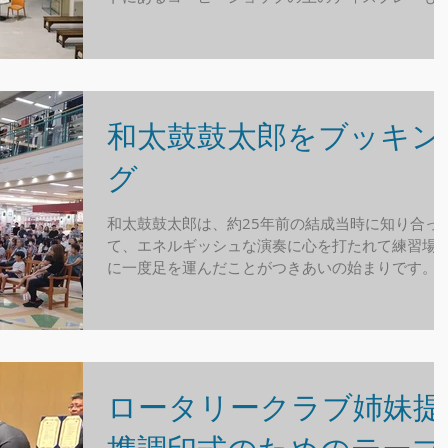
いました。シロクマたちとホワイトツリーです。
営には8人がかりで8時間かかりました。
和太鼓鼓太郎をブッキン
グ
和太鼓鼓太郎は、約25年前の結成当時に知り合っ
て、エネルギッシュな演奏に心を打たれて練習場
に一度足を運んだことがつきあいの始まりです。
2002年に名古屋の広告代理店から、レインボーホ
ル(現在のガイシホール)でのイベント構成演出の依
頼があり、式典の後、アトラクションのオー...
ロータリークラブ姉妹提