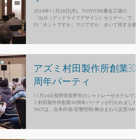
2024年11月28日(木)、TOYOTIRE桑名工場の
「GLD（グッドライフデザイン）セミナー」で、
の「ホントですか、マジですか きいて得する健
セミナー」も入れ込んでいただきました。 当日
は、退職時の退職金のお話しなどもあり、まさに
最も興味のあるお話しでしたが、私...
アズミ村田製作所創業30
周年パーティ
11月24日長野県長野市のシャトレーゼホテルでア
ミ村田製作所創業30周年パーティが行われました
TACTは、台本作成/音響照明/舞台まわり設営/Mr.
ャチホコのブッキングを担当いたしました。当日
参加者は350名。5年ぶりの会社レクレーションと
うことで、みなさん大いに...