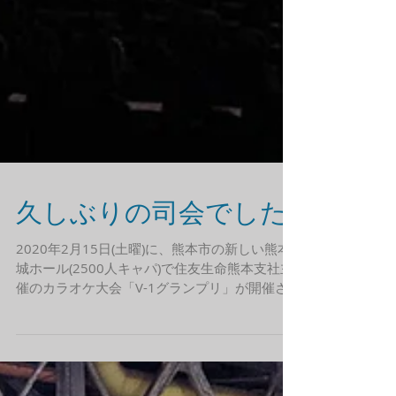
久しぶりの司会でした
2020年2月15日(土曜)に、熊本市の新しい熊本
城ホール(2500人キャパ)で住友生命熊本支社主
催のカラオケ大会「V-1グランプリ」が開催さ
れ、司会で参加しました。熊本市のプロダクシ
ョンが元受けで私に依頼があったのですが、ほ
ぼリハーサルから舞台上と音響照明の舞台監督