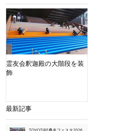
出とその防...
特集記事
霊友会釈迦殿の大階段を装
HWEのオリジ
飾
ッグを２万枚