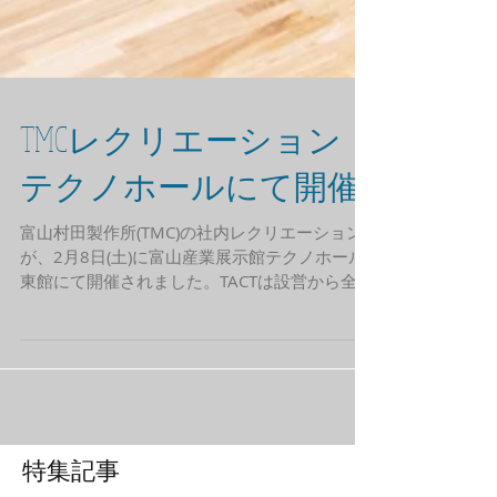
TMCレクリエーション
テクノホールにて開催
富山村田製作所(TMC)の社内レクリエーション
が、2月8日(土)に富山産業展示館テクノホール
東館にて開催されました。TACTは設営から全体
運営・舞台進行など昨年に引き続きすべてを任
されました。今年は従業員の皆さんがかなりの
数の食事提供ブースを担当したので消防の届け