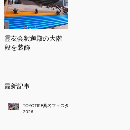
霊友会釈迦殿の大階
HWEのオリジナルト
段を装飾
トバッグを２万枚製
作
最新記事
TOYOTIRE桑名フェスタ
2026