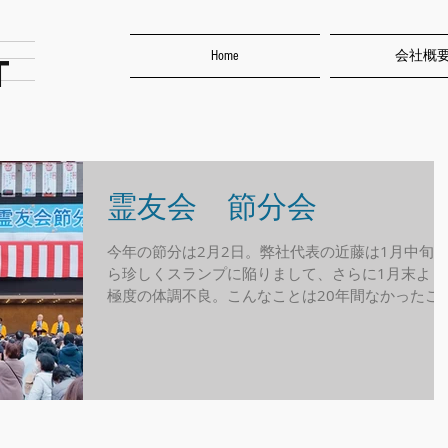
Home
会社概
T
霊友会 節分会
今年の節分は2月2日。弊社代表の近藤は1月中旬
ら珍しくスランプに陥りまして、さらに1月末より
極度の体調不良。こんなことは20年間なかったこ
です。天候不順で屋内・屋外のダブルスタンバイ
痛みを堪えての節分会の設営でしたが、午後の晴
間に屋外で実施できました。...