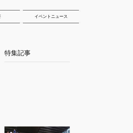
要
イベントニュース
特集記事
か
と
。
れ