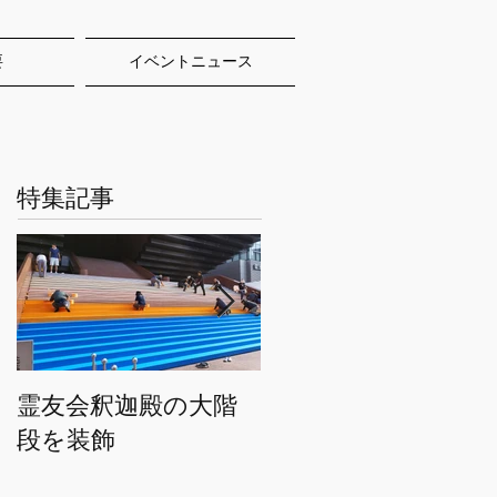
要
イベントニュース
特集記事
霊友会釈迦殿の大階
HWEのオリジナルト
段を装飾
トバッグを２万枚製
作