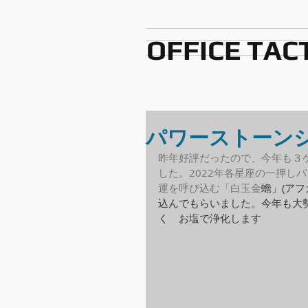
OFFICE TAC
パワーストーン
昨年好評だったので、今年も３
した。2022年各星座の一押し
運を呼び込む「白玉金
蟾」(ア
込んでもらいました。今年も大
く　お塩で浄化します