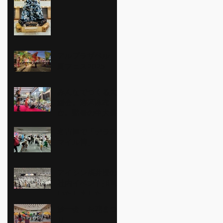
アルプラザベル
夏フェス2025
みんなでつくる大
縁会。港区麻布
台。酷暑の中大盛
り上がり。
名古屋で「デラス
マイル博」
アイシン福井様の
社内イベント担当
いたしました。
妙一会 お花まつ
り