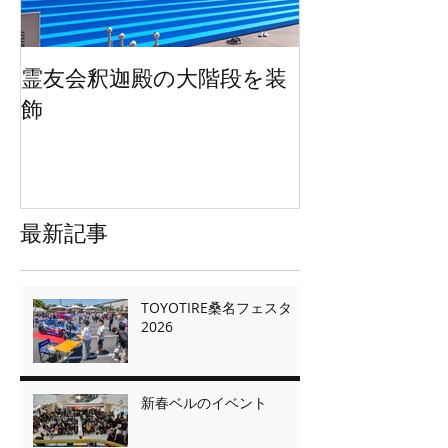
霊友会釈迦殿の大階段を装
HWEのオリジ
飾
ッグを２万枚
最新記事
TOYOTIRE桑名フェスタ
2026
新春ベルのイベント