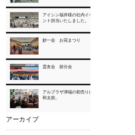
アイシン福井様の社内イベ
ント担当いたしました。
妙一会 お花まつり
霊友会 節分会
アルプラザ津端の初売りに
和太鼓。
アーカイブ