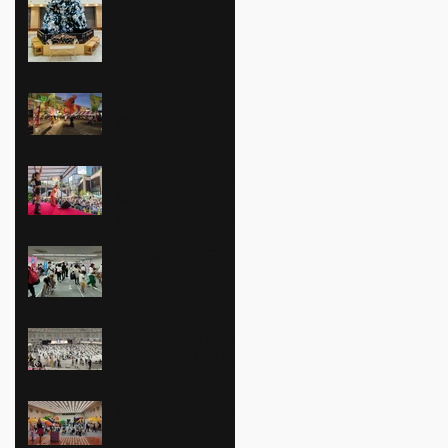
アルプラザベル
夏フェス2025
みんなでつくる大
縁会。港区麻布
台。酷暑の中大盛
り上がり。
名古屋で「デラス
マイル博」
アイシン福井様の
社内イベント担当
いたしました。
妙一会 お花まつ
り