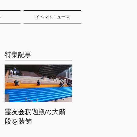
要
イベントニュース
特集記事
霊友会釈迦殿の大階
HWEのオリジナルト
段を装飾
トバッグを２万枚製
作