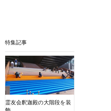
特集記事
霊友会釈迦殿の大階段を装
HWEのオリジ
飾
ッグを２万枚