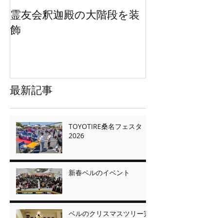
霊友会釈迦殿の大階段を装
HWEのオリジ
飾
ッグを２万枚
最新記事
TOYOTIRE桑名フェスタ
2026
新春ベルのイベント
ベルのクリスマスツリー完