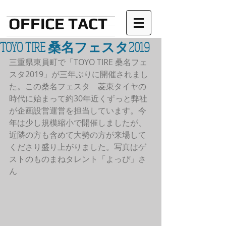
OFFICE TACT
TOYO TIRE 桑名フェスタ2019
三重県東員町で「TOYO TIRE 桑名フェ
スタ2019」が三年ぶりに開催されまし
た。この桑名フェスタ　菱東タイヤの
時代に始まって約30年近くずっと弊社
が企画設営運営を担当しています。今
年は少し規模縮小で開催しましたが、
近隣の方も含めて大勢の方が来場して
くださり盛り上がりました。写真はゲ
ストのものまねタレント「よっぴ」さ
ん