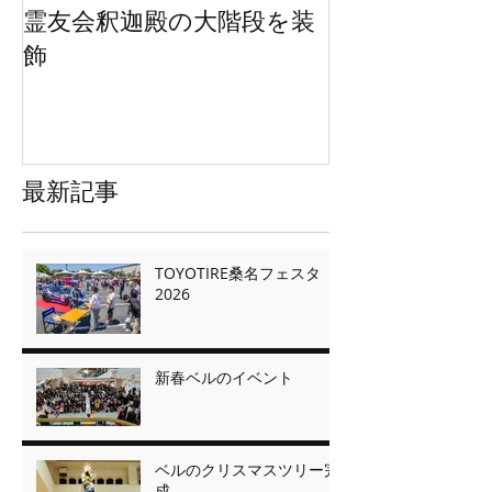
霊友会釈迦殿の大階段を装
HWEのオリジ
飾
ッグを２万枚
最新記事
TOYOTIRE桑名フェスタ
2026
新春ベルのイベント
ベルのクリスマスツリー完
成