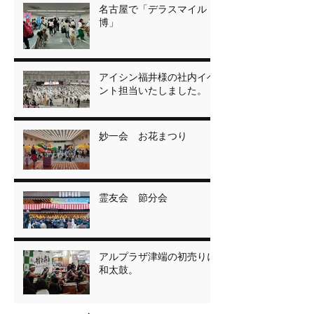
名古屋で「デラスマイル
博」
アイシン福井様の社内イベ
ント担当いたしました。
妙一会 お花まつり
霊友会 節分会
アルプラザ津端の初売りに
和太鼓。