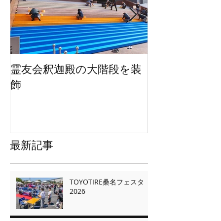
霊友会釈迦殿の大階段を装
HWEのオリジ
飾
ッグを２万枚
最新記事
TOYOTIRE桑名フェスタ
2026