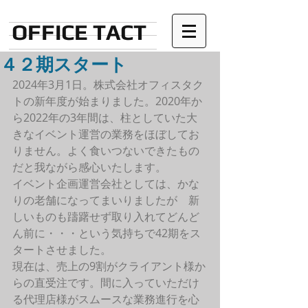
OFFICE TACT
４２期スタート
2024年3月1日。株式会社オフィスタク
トの新年度が始まりました。2020年か
ら2022年の3年間は、柱としていた大
きなイベント運営の業務をほぼしてお
りません。よく食いつないできたもの
だと我ながら感心いたします。
イベント企画運営会社としては、かな
りの老舗になってまいりましたが　新
しいものも躊躇せず取り入れてどんど
ん前に・・・という気持ちで42期をス
タートさせました。
現在は、売上の9割がクライアント様か
らの直受注です。間に入っていただけ
る代理店様がスムースな業務進行を心