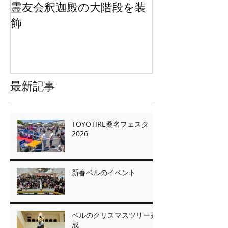
霊友会釈迦殿の大階段を装
HWEのオリジ
飾
ッグを２万枚
最新記事
TOYOTIRE桑名フェスタ
2026
新春ベルのイベント
ベルのクリスマスツリー完
成