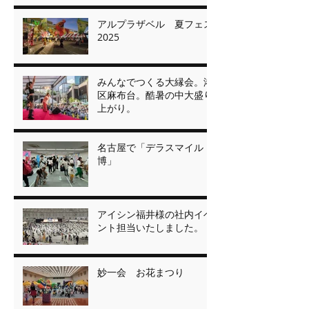
アルプラザベル 夏フェス
2025
みんなでつくる大縁会。港
区麻布台。酷暑の中大盛り
上がり。
名古屋で「デラスマイル
博」
アイシン福井様の社内イベ
ント担当いたしました。
妙一会 お花まつり