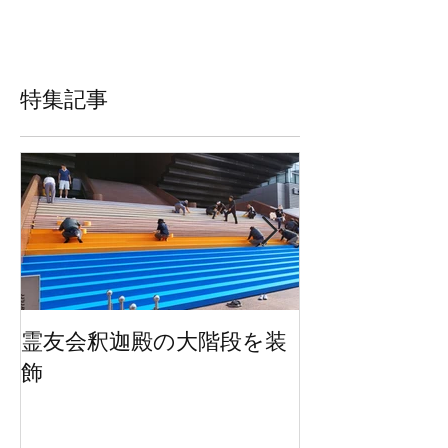
特集記事
霊友会釈迦殿の大階段を装
HWEのオリジ
飾
ッグを２万枚